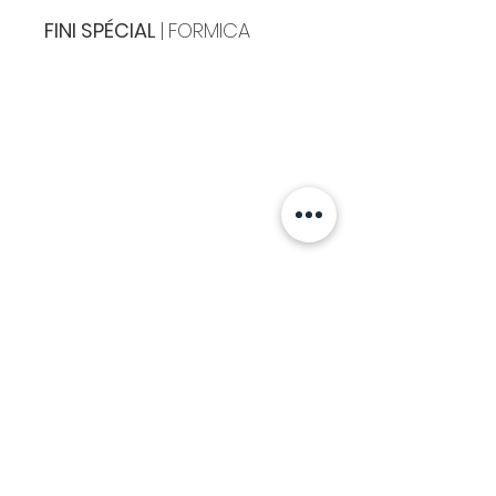
FINI SPÉCIAL
|
FORMICA
Cuisines & Comptoirs Montréal
8241 MÉTROPOLITAIN EST,
MONTRÉAL ,
H1J
1X6
514 . 351 . 6840
info@ccmontreal.ca