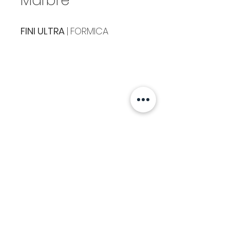
Marbre
FINI ULTRA
|
FORMICA
Cuisines & Comptoirs Montréal
8241 MÉTROPOLITAIN EST,
MONTRÉAL ,
H1J
1X6
514 . 351 . 6840
info@ccmontreal.ca