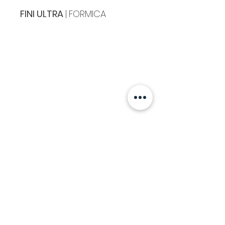
FINI ULTRA
|
FORMICA
Cuisines & Comptoirs Montréal
8241 MÉTROPOLITAIN EST,
MONTRÉAL ,
H1J
1X6
514 . 351 . 6840
info@ccmontreal.ca