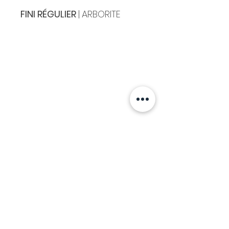
FINI RÉGULIER
|
ARBORITE
Cuisines & Comptoirs Montréal
8241 MÉTROPOLITAIN EST,
MONTRÉAL ,
H1J
1X6
514 . 351 . 6840
info@ccmontreal.ca