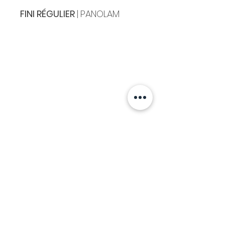
FINI RÉGULIER
|
PANOLAM
Cuisines & Comptoirs Montréal
8241 MÉTROPOLITAIN EST,
MONTRÉAL ,
H1J
1X6
514 . 351 . 6840
info@ccmontreal.ca